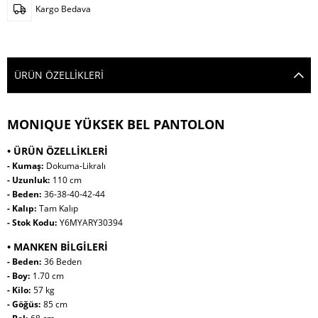
Kargo Bedava
ÜRÜN ÖZELLIKLERI
MONIQUE YÜKSEK BEL PANTOLON
• ÜRÜN ÖZELLİKLERİ
- Kumaş:
Dokuma-Likralı
- Uzunluk:
110 cm
- Beden:
36-38-40-42-44
- Kalıp:
Tam Kalıp
- Stok Kodu:
Y6MYARY30394
• MANKEN BİLGİLERİ
- Beden:
36 Beden
- Boy:
1.70 cm
- Kilo:
57 kg
- Göğüs:
85 cm