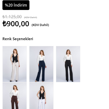
%
20
İndirim
₺1.125,00
(KDV Dahil)
₺900,00
(KDV Dahil)
Renk Seçenekleri