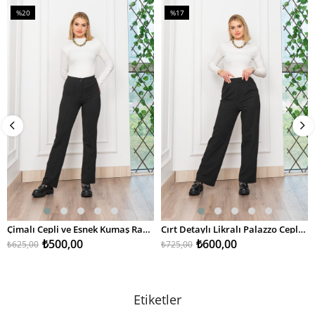
%20
%17
İndirim
İndirim
%20İndirim
%17İndirim
Çimalı Cepli ve Esnek Kumaş Rahat Pantolon 30314
Cırt Detaylı Likralı Palazzo Cepli Pantolon 30315
₺500,00
₺600,00
₺625,00
₺725,00
2 . ÜRÜNDE %50 İNDİRİM
2 . ÜRÜNDE %50 İNDİRİM
Etiketler