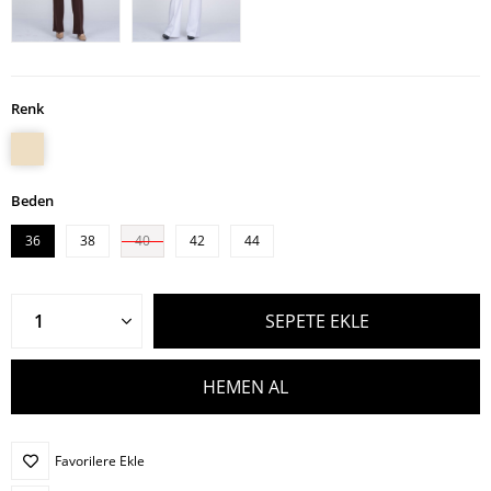
Renk
Beden
36
38
40
42
44
Favorilere Ekle