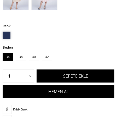
Renk
Beden
36
38
40
42
Kritik Stok