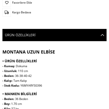
Favorilere Ekle
Kargo Bedava
ÜRÜN ÖZELLIKLERI
MONTANA UZUN ELBİSE
• ÜRÜN ÖZELLİKLERİ
- Kumaş:
Dokuma
- Uzunluk:
110 cm
- Beden:
36-38-40-42
- Kalıp:
Tam Kalıp
- Stok Kodu:
Y6MYARY50396
• MANKEN BİLGİLERİ
- Beden:
36 Beden
- Boy:
1.70 cm
- Kilo:
57 kg