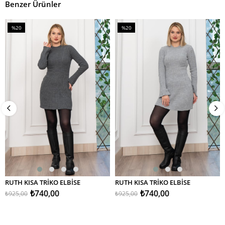
Benzer Ürünler
%20
%20
İndirim
İndirim
%20İndirim
%20İndirim
RUTH KISA TRİKO ELBİSE
RUTH KISA TRİKO ELBİSE
₺740,00
₺740,00
₺925,00
₺925,00
2 . ÜRÜNDE %50 İNDİRİM
2 . ÜRÜNDE %50 İNDİRİM