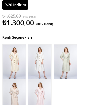
%
20
İndirim
₺1.625,00
(KDV Dahil)
₺1.300,00
(KDV Dahil)
Renk Seçenekleri