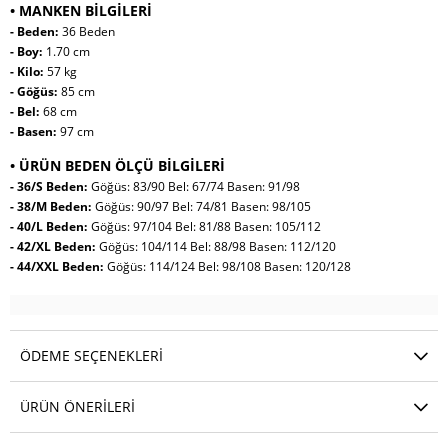
• MANKEN BİLGİLERİ
- Beden:
36 Beden
- Boy:
1.70 cm
- Kilo:
57 kg
- Göğüs:
85 cm
- Bel:
68 cm
- Basen:
97 cm
• ÜRÜN BEDEN ÖLÇÜ BİLGİLERİ
- 36/S Beden:
Göğüs: 83/90 Bel: 67/74 Basen: 91/98
- 38/M Beden:
Göğüs: 90/97 Bel: 74/81 Basen: 98/105
- 40/L Beden:
Göğüs: 97/104 Bel: 81/88 Basen: 105/112
- 42/XL Beden:
Göğüs: 104/114 Bel: 88/98 Basen: 112/120
- 44/XXL Beden:
Göğüs: 114/124 Bel: 98/108 Basen: 120/128
ÖDEME SEÇENEKLERI
ÜRÜN ÖNERILERI