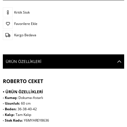
Kritik Stok
Favorilere Ekle
Kargo Bedava
ÜRÜN ÖZELLIKLERI
ROBERTO CEKET
• ÜRÜN ÖZELLİKLERİ
- Kumaş:
Dokuma-Astarlı
- Uzunluk:
60 cm
- Beden:
36-38-40-42
- Kalıp:
Tam Kalıp
- Stok Kodu:
Y6MYAREY8636