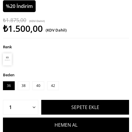
%
20
İndirim
₺1.875,00
(KDV Dahil)
₺1.500,00
(KDV Dahil)
Renk
Beden
36
38
40
42